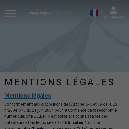
Se connecter
MENTIONS LÉGALES
Mentions légales
Conformément aux dispositions des Articles 6-III et 19 de la Loi
n°2004-575 du 21 juin 2004 pour la Confiance dans l’économie
numérique, dite L.C.E.N., il est porté à la connaissance des
utilisateurs et visiteurs, ci-après l"
Utilisateur
", du site
w
ww.grenoble2thealps.com
, ci-après le "
Site
", les présentes