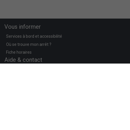
Vous informer
Services à bord et accessibilité
Où se trouve mon arrêt ?
Fiche horaires
Aide & contact
Contact
Aéroport de Grenoble
Direction les stations de ski
Informations légales
Mentions légales
Politique de confidentialité
Les conditions générales de ventes
Préférences de cookies