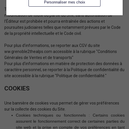
Personnaliser mes choix
Toute utilisation, reproduction, diffusion, commercialisation,
modification de toute ou partie du Site , sans autorisation de
l’Éditeur est prohibée et pourra entraînée des actions et
poursuites judiciaires telles que notamment prévues par le Code
de la propriété intellectuelle et le Code civil.
Pour plus d’informations, se reporter aux CGV du site
ww.grenoble2thealps.com accessible à la rubrique "Conditions
Générales de Ventes et de transports"
Pour plus d'informations en matière de protection des données à
caractère personnel, se reporter à la Politique de confidentialité du
site accessible à la rubrique "Politique de confidentialité."
COOKIES
Une bannière de cookies vous permet de gérer vos préférences
sur la collecte des cookies du Site.
Cookies techniques ou fonctionnels : Certains cookies
assurent le fonctionnement correct de certaines parties du
site web et la prise en compte de vos préférences en tant